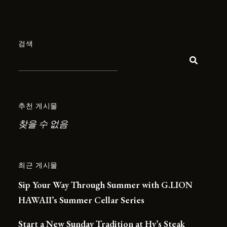
검색
추천 게시물
찾을 수 없음
최근 게시물
Sip Your Way Through Summer with G.LION
HAWAII’s Summer Cellar Series
Start a New Sunday Tradition at Hy’s Steak