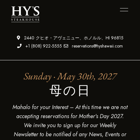
2440 クヒオ・アヴェニュー、ホノルル、HI 96815
+1 (808) 922-5555
reservations@hyshawaii.com
Sunday · May 30th, 2027
母の日
Mahalo for your Interest – At this time we are not
accepting reservations for Mother’s Day 2027.
We invite you to sign up for our Weekly
Newsletter to be notified of any News, Events or